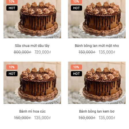
10%
10%
HOT
HOT
Sữa chua mứt dâu tây
Bánh bông lan mứt mật nho
800,000₫
720,000₫
150,000₫
135,000₫
10%
10%
HOT
HOT
Bánh mì hoa cúc
Bánh bông lan kem bơ
150,000₫
135,000₫
150,000₫
135,000₫