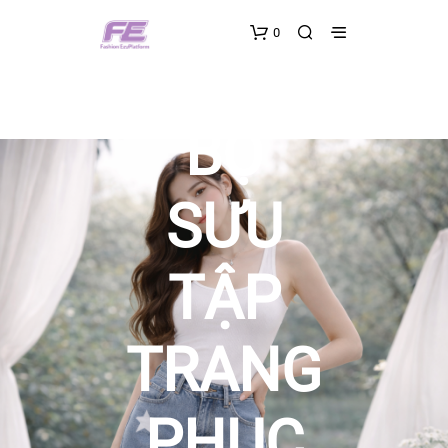
0
BỘ
SƯU
TẬP
TRANG
PHỤC